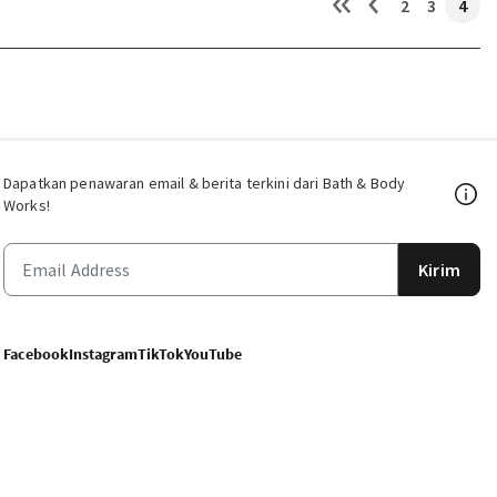
2
3
4
Dapatkan penawaran email & berita terkini dari Bath & Body
Works!
Kirim
Facebook
Instagram
TikTok
YouTube