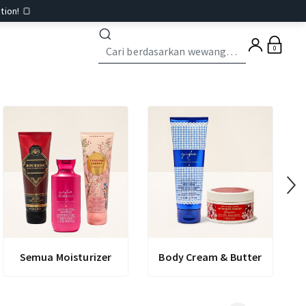
tion! 🍞
0
Semua Moisturizer
Body Cream & Butter