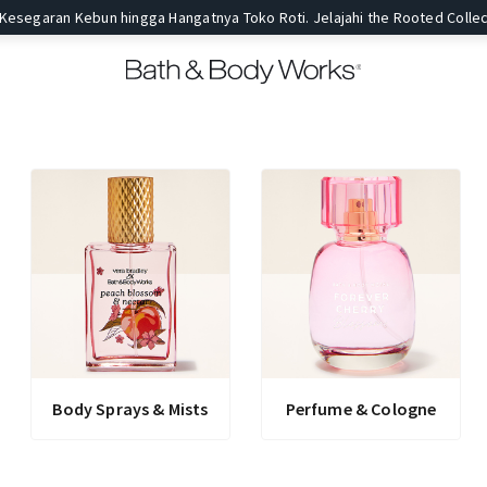
 Kesegaran Kebun hingga Hangatnya Toko Roti. Jelajahi the Rooted Collec
Body Sprays & Mists
Perfume & Cologne