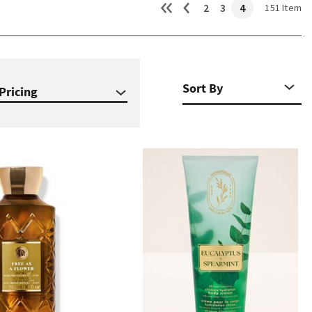
2
3
4
151 Item
Pricing