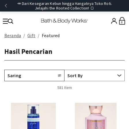
🥕 Dari Kesegaran Kebun hingga Hangatnya Toko Roti.
Jelajahi the Rooted Collection! 🍞
0
Beranda
Gift
Featured
Hasil Pencarian
Saring
581 Item