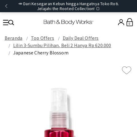
🥕 Dari Kesegaran Kebun hingga Hangatnya Toko Roti.
Jelajahi the Rooted Collection! 🍞
0
Beranda
Top Offers
Daily Deal Offers
Lilin 3-Sumbu Pilihan, Beli 2 Hanya Rp 620.000
Japanese Cherry Blossom