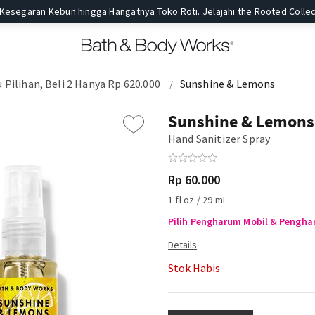
 Kesegaran Kebun hingga Hangatnya Toko Roti. Jelajahi the Rooted Collec
 Pilihan, Beli 2 Hanya Rp 620.000
Sunshine & Lemons
Sunshine & Lemons
Hand Sanitizer Spray
Rp 60.000
1 fl oz / 29 mL
Pilih Pengharum Mobil & Penghar
Stok Habis