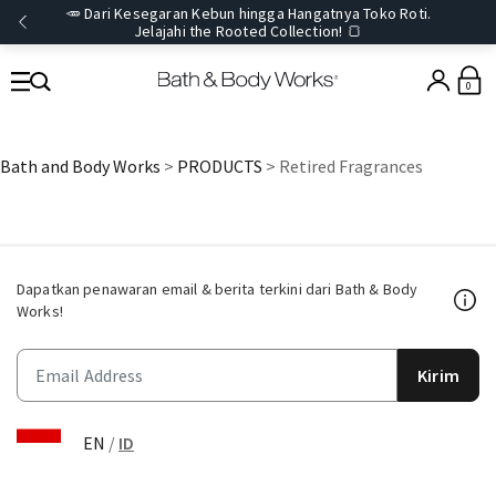
🥕 Dari Kesegaran Kebun hingga Hangatnya Toko Roti.
Jelajahi the Rooted Collection! 🍞
0
Bath and Body Works
>
PRODUCTS
> Retired Fragrances
Dapatkan penawaran email & berita terkini dari Bath & Body
Works!
Kirim
EN
/
ID