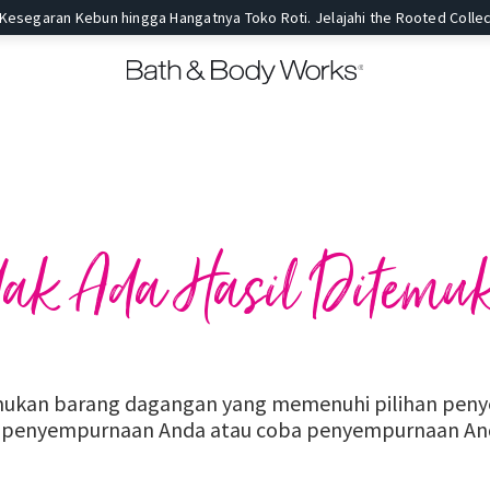
 Kesegaran Kebun hingga Hangatnya Toko Roti. Jelajahi the Rooted Collec
dak Ada Hasil Ditemu
ukan barang dagangan yang memenuhi pilihan penye
n penyempurnaan Anda atau coba penyempurnaan Anda