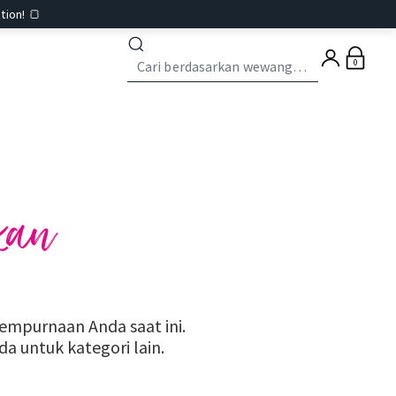
tion! 🍞
0
kan
mpurnaan Anda saat ini.
 untuk kategori lain.