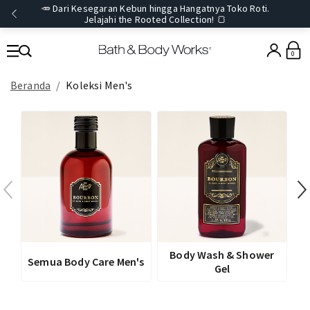
🥕 Dari Kesegaran Kebun hingga Hangatnya Toko Roti.
Jelajahi the Rooted Collection! 🍞
0
Beranda
Koleksi Men's
Body Wash & Shower
Semua Body Care Men's
Gel