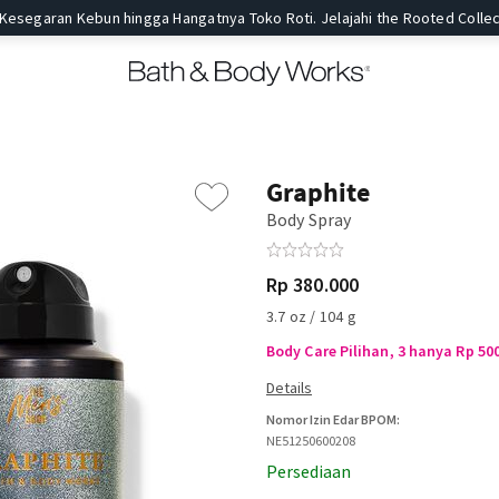
 Kesegaran Kebun hingga Hangatnya Toko Roti. Jelajahi the Rooted Collec
Graphite
Body Spray
Rp 380.000
3.7 oz / 104 g
Body Care Pilihan, 3 hanya Rp 50
Nomor Izin Edar BPOM:
NE51250600208
Persediaan