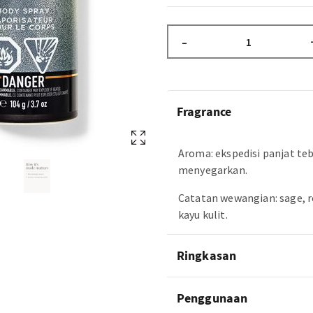
–
Fragrance
Aroma: ekspedisi panjat te
menyegarkan.
Catatan wewangian: sage, 
kayu kulit.
Ringkasan
Penggunaan