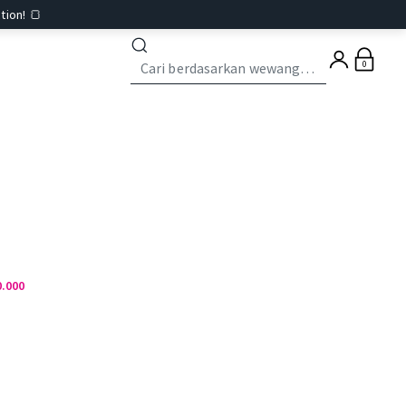
tion! 🍞
0
0.000