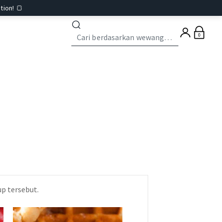
tion! 🍞
0
p tersebut.