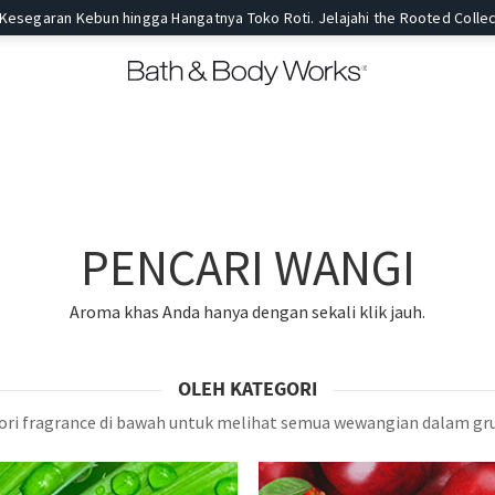
 Kesegaran Kebun hingga Hangatnya Toko Roti. Jelajahi the Rooted Collec
PENCARI WANGI
Aroma khas Anda hanya dengan sekali klik jauh.
OLEH KATEGORI
gori fragrance di bawah untuk melihat semua wewangian dalam gru