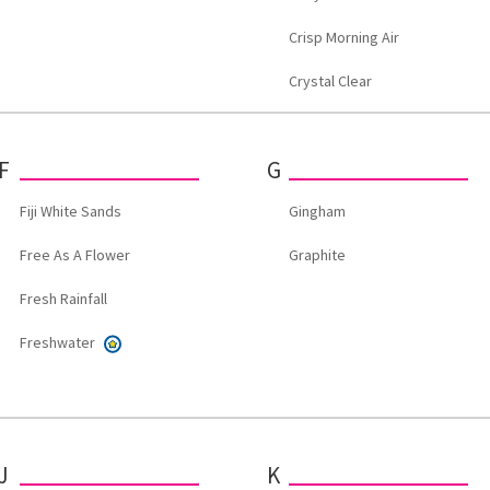
Crisp Morning Air
Crystal Clear
F
G
Fiji White Sands
Gingham
Free As A Flower
Graphite
Fresh Rainfall
Freshwater
J
K