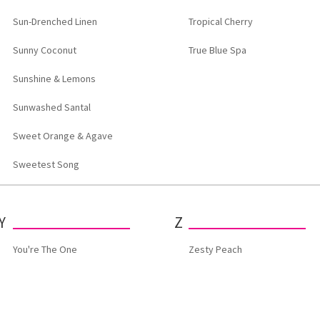
Sun-Drenched Linen
Tropical Cherry
Sunny Coconut
True Blue Spa
Sunshine & Lemons
Sunwashed Santal
Sweet Orange & Agave
Sweetest Song
Y
Z
You're The One
Zesty Peach