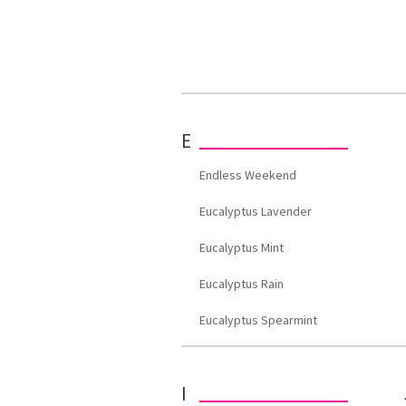
E
Endless Weekend
Eucalyptus Lavender
Eucalyptus Mint
Eucalyptus Rain
Eucalyptus Spearmint
I