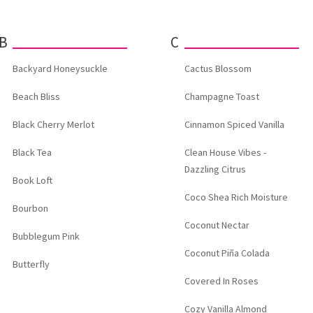
B
C
Backyard Honeysuckle
Cactus Blossom
Beach Bliss
Champagne Toast
Black Cherry Merlot
Cinnamon Spiced Vanilla
Black Tea
Clean House Vibes -
Dazzling Citrus
Book Loft
Coco Shea Rich Moisture
Bourbon
Coconut Nectar
Bubblegum Pink
Coconut Piña Colada
Butterfly
Covered In Roses
Cozy Vanilla Almond