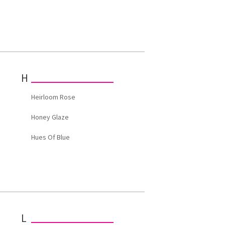
H
Heirloom Rose
Honey Glaze
Hues Of Blue
L