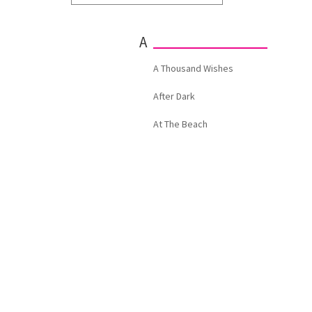
A
A Thousand Wishes
After Dark
At The Beach