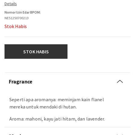
Nomor Izin Edar BPOM:
NE51250700213
Stok Habis
STOK HABIS
Fragrance
Seperti apa aromanya: meminjam kain flanel
mereka untuk mendaki di hutan.
Aroma: mahoni, kayu jati hitam, dan lavender.