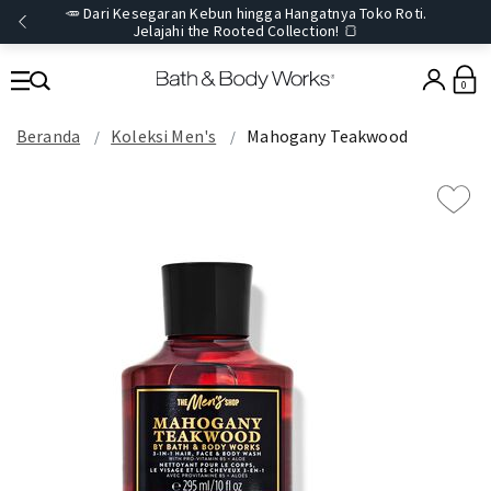
🥕 Dari Kesegaran Kebun hingga Hangatnya Toko Roti.
Jelajahi the Rooted Collection! 🍞
0
Beranda
Koleksi Men's
Mahogany Teakwood