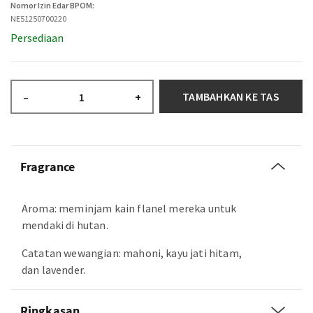
Nomor Izin Edar BPOM:
NE51250700220
Persediaan
TAMBAHKAN KE TAS
–
+
Fragrance
Aroma: meminjam kain flanel mereka untuk
mendaki di hutan.
Catatan wewangian: mahoni, kayu jati hitam,
dan lavender.
Ringkasan