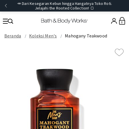
🥕 Dari Kesegaran Kebun hingga Hangatnya Toko Roti.
Jelajahi the Rooted Collection! 🍞
0
Beranda
Koleksi Men's
Mahogany Teakwood