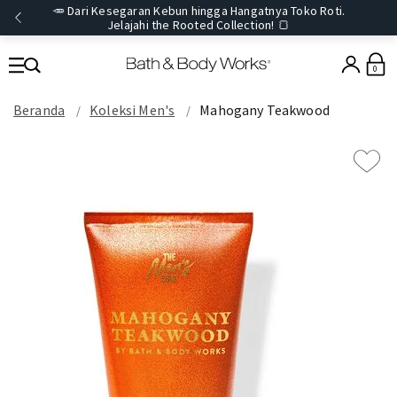
🥕 Dari Kesegaran Kebun hingga Hangatnya Toko Roti.
Jelajahi the Rooted Collection! 🍞
0
Beranda
Koleksi Men's
Mahogany Teakwood