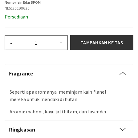
Nomor Izin Edar BPOM:
NE51250100220
Persediaan
TAMBAHKAN KE TAS
–
+
Fragrance
Seperti apa aromanya: meminjam kain flanel
mereka untuk mendaki di hutan.
Aroma: mahoni, kayu jati hitam, dan lavender.
Ringkasan