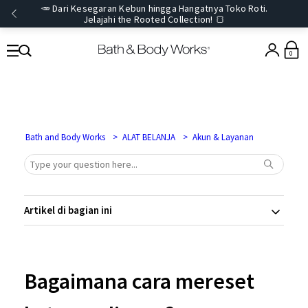
🥕 Dari Kesegaran Kebun hingga Hangatnya Toko Roti.
Jelajahi the Rooted Collection! 🍞
0
Bath and Body Works
ALAT BELANJA
Akun & Layanan
Artikel di bagian ini
Bagaimana cara mereset