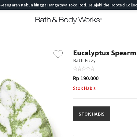
 Kesegaran Kebun hingga Hangatnya Toko Roti. Jelajahi the Rooted Collec
t
Eucalyptus Spearm
Bath Fizzy
Rp 190.000
Stok Habis
STOK HABIS