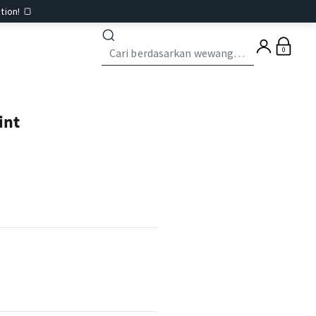
tion! 🍞
0
int