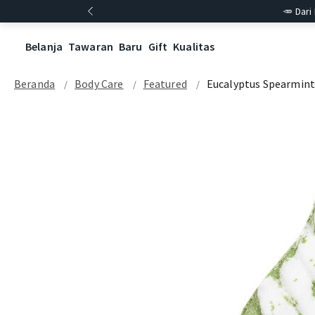
🥕 Dari
Belanja
Tawaran
Baru
Gift
Kualitas
Beranda
Body Care
Featured
Eucalyptus Spearmin