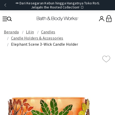
🥕 Dari Kesegaran Kebun hingga Hangatnya Toko Roti.
Jelajahi the Rooted Collection! 🍞
0
Beranda
Lilin
Candles
Candle Holders & Accessories
Elephant Scene 3-Wick Candle Holder