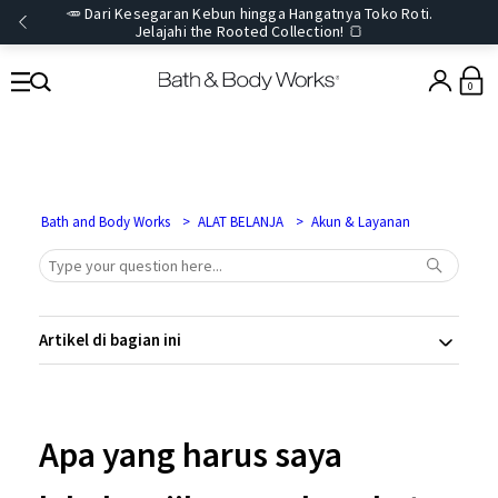
🥕 Dari Kesegaran Kebun hingga Hangatnya Toko Roti.
Jelajahi the Rooted Collection! 🍞
0
Bath and Body Works
ALAT BELANJA
Akun & Layanan
Artikel di bagian ini
Apa yang harus saya