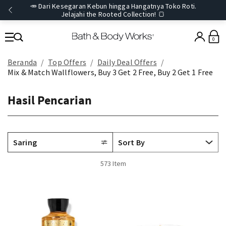
🥕 Dari Kesegaran Kebun hingga Hangatnya Toko Roti.
Jelajahi the Rooted Collection! 🍞
0
Beranda
Top Offers
Daily Deal Offers
Mix & Match Wallflowers, Buy 3 Get 2 Free, Buy 2 Get 1 Free
Hasil Pencarian
Saring
573 Item