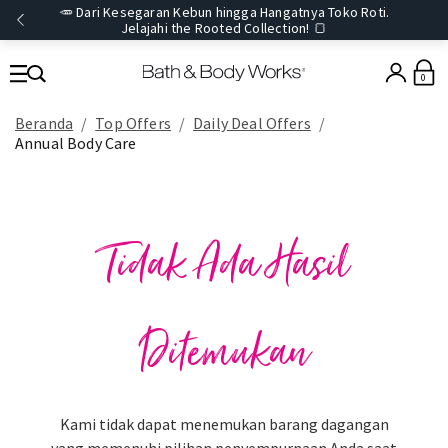
🥕 Dari Kesegaran Kebun hingga Hangatnya Toko Roti.
Jelajahi the Rooted Collection! 🍞
0
Beranda
Top Offers
Daily Deal Offers
Annual Body Care
Tidak Ada Hasil
Ditemukan
Kami tidak dapat menemukan barang dagangan