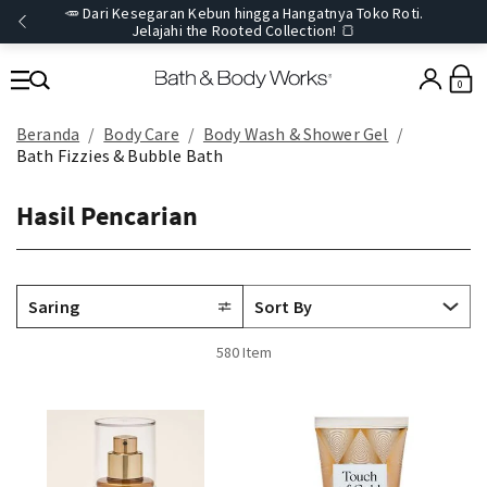
🥕 Dari Kesegaran Kebun hingga Hangatnya Toko Roti.
Jelajahi the Rooted Collection! 🍞
0
Beranda
Body Care
Body Wash & Shower Gel
Bath Fizzies & Bubble Bath
Hasil Pencarian
Saring
580 Item