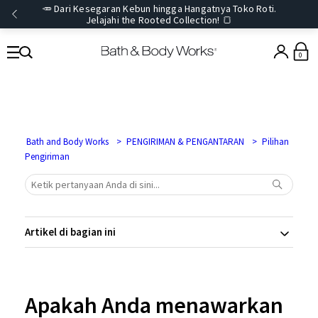
🥕 Dari Kesegaran Kebun hingga Hangatnya Toko Roti.
Jelajahi the Rooted Collection! 🍞
0
Bath and Body Works
PENGIRIMAN & PENGANTARAN
Pilihan
Pengiriman
Artikel di bagian ini
Apakah Anda menawarkan