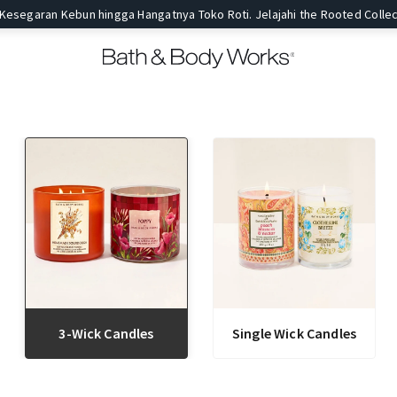
 Kesegaran Kebun hingga Hangatnya Toko Roti. Jelajahi the Rooted Collec
3-Wick Candles
Single Wick Candles