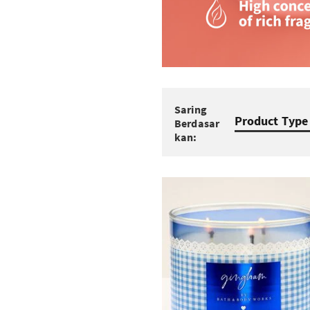
Saring
Product Type
Berdasar
kan: