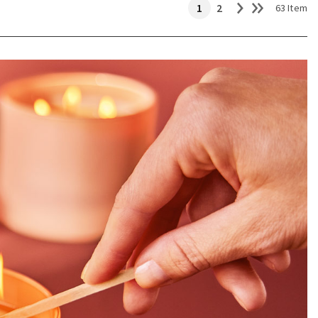
1
2
63 Item