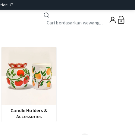
tion! 🍞
0
Candle Holders &
Accessories