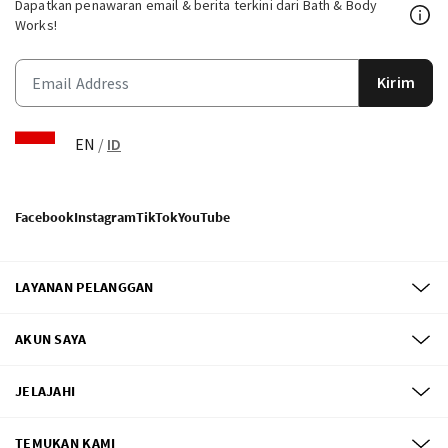
Dapatkan penawaran email & berita terkini dari Bath & Body
Works!
Kirim
EN
/
ID
Facebook
Instagram
TikTok
YouTube
LAYANAN PELANGGAN
AKUN SAYA
JELAJAHI
TEMUKAN KAMI