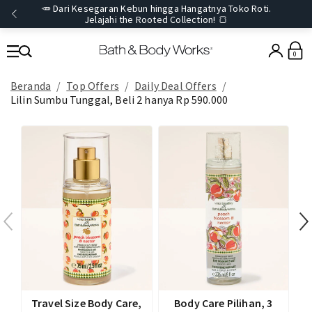
🥕 Dari Kesegaran Kebun hingga Hangatnya Toko Roti.
Jelajahi the Rooted Collection! 🍞
0
Beranda
Top Offers
Daily Deal Offers
Lilin Sumbu Tunggal, Beli 2 hanya Rp 590.000
T
Travel Size Body Care,
Body Care Pilihan, 3