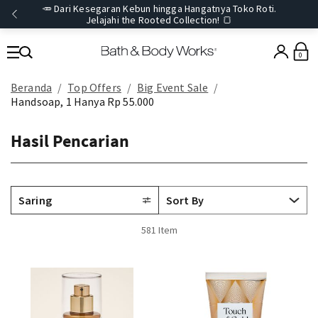
🥕 Dari Kesegaran Kebun hingga Hangatnya Toko Roti.
Jelajahi the Rooted Collection! 🍞
0
Beranda
Top Offers
Big Event Sale
Handsoap, 1 Hanya Rp 55.000
Hasil Pencarian
Saring
581 Item