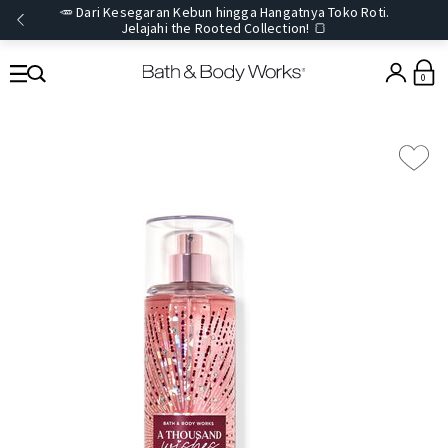
🥕 Dari Kesegaran Kebun hingga Hangatnya Toko Roti.
Jelajahi the Rooted Collection! 🍞
0