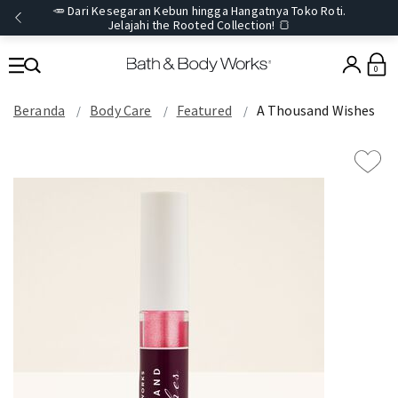
🥕 Dari Kesegaran Kebun hingga Hangatnya Toko Roti.
Jelajahi the Rooted Collection! 🍞
0
Beranda
Body Care
Featured
A Thousand Wishes