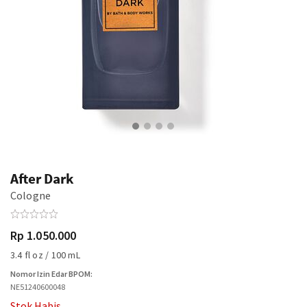
After Dark
Cologne
Rp 1.050.000
3.4 fl oz / 100 mL
Nomor Izin Edar BPOM:
NE51240600048
Stok Habis