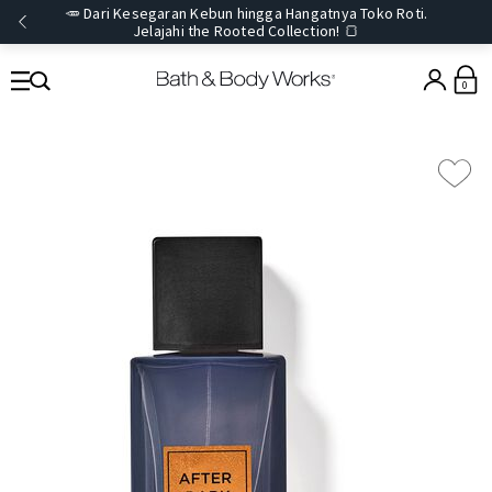
🥕 Dari Kesegaran Kebun hingga Hangatnya Toko Roti.
Jelajahi the Rooted Collection! 🍞
0