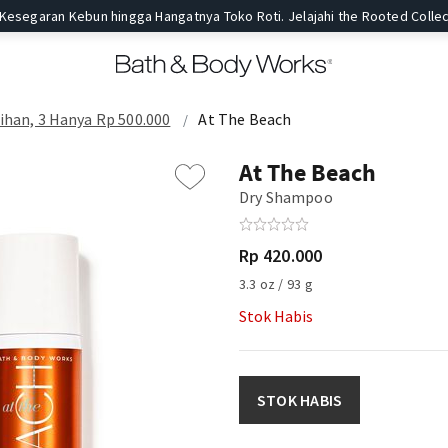
 Kesegaran Kebun hingga Hangatnya Toko Roti. Jelajahi the Rooted Collec
ihan, 3 Hanya Rp 500.000
At The Beach
At The Beach
Dry Shampoo
Rp 420.000
3.3 oz / 93 g
Stok Habis
STOK HABIS