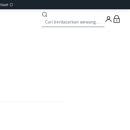
tion! 🍞
0