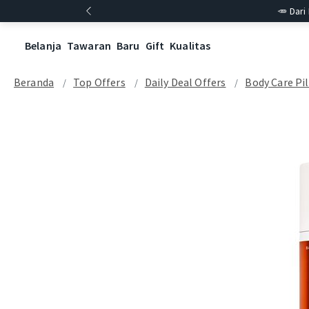
🥕 Dari
Belanja
Tawaran
Baru
Gift
Kualitas
Beranda
Top Offers
Daily Deal Offers
Body Care Pil