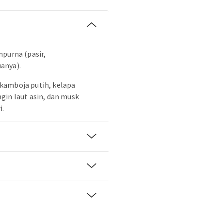
mpurna (pasir,
anya).
kamboja putih, kelapa
gin laut asin, dan musk
i.