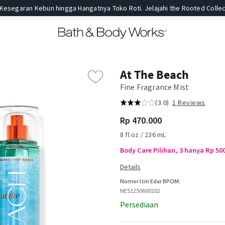
 Kesegaran Kebun hingga Hangatnya Toko Roti. Jelajahi the Rooted Collec
At The Beach
Fine Fragrance Mist
(3.0)
1 Reviews
Rp 470.000
8 fl oz / 236 mL
Body Care Pilihan, 3 hanya Rp 50
Nomor Izin Edar BPOM:
NE51250600202
Persediaan