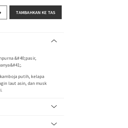
TAMBAHKAN KE TAS
+
mpurna &#40;pasir,
anya&#41;.
kamboja putih, kelapa
gin laut asin, dan musk
i.