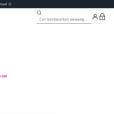
tion! 🍞
0
0.000