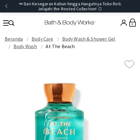
🥕 Dari Kesegaran Kebun hingga Hangatnya Toko Roti.
Jelajahi the Rooted Collection! 🍞
0
Beranda
Body Care
Body Wash & Shower Gel
Body Wash
At The Beach