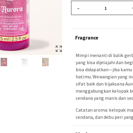
–
Fragrance
Mimpi menanti di balik ger
yang bisa dijelajahi dan be
bisa didapatkan—jika kam
hatimu. Wewangian yang in
sifat baik dan bijaksana Au
menggabungkan kelopak bu
cendana yang manis dan sed
Catatan aroma: kelopak m
cendana, dan debu peri yang