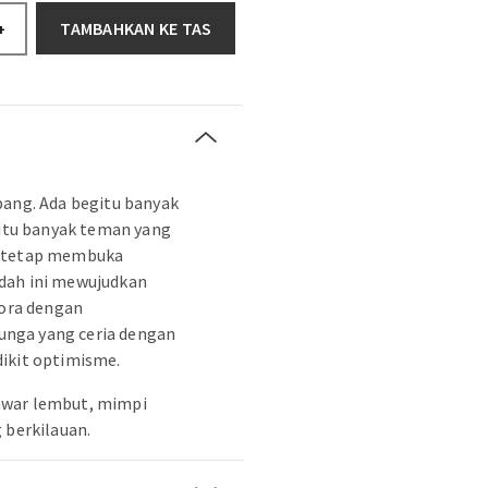
TAMBAHKAN KE TAS
+
bang. Ada begitu banyak
gitu banyak teman yang
u tetap membuka
dah ini mewujudkan
rora dengan
nga yang ceria dengan
ikit optimisme.
awar lembut, mimpi
 berkilauan.