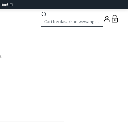
tion! 🍞
0
st