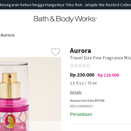
 Kesegaran Kebun hingga Hangatnya Toko Roti. Jelajahi the Rooted Collec
Aurora
Aurora
Travel Size Fine Fragrance Mi
Rp 230.000
Rp 120.000
2.5 fl oz / 75 ml
Nomor Izin Edar BPOM:
NE51260600017
Persediaan