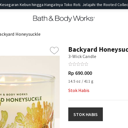
 Kesegaran Kebun hingga Hangatnya Toko Roti. Jelajahi the Rooted Collec
ackyard Honeysuckle
Backyard Honeysuc
3-Wick Candle
Rp 690.000
14.5 oz / 411 g
Stok Habis
STOK HABIS