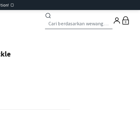
tion! 🍞
0
kle