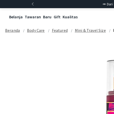
🥕 Dari
Belanja
Tawaran
Baru
Gift
Kualitas
Beranda
Body Care
Featured
Mini & Travel Size