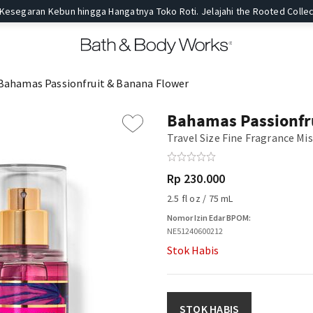
 Kesegaran Kebun hingga Hangatnya Toko Roti. Jelajahi the Rooted Collec
Bahamas Passionfruit & Banana Flower
Bahamas Passionfr
Travel Size Fine Fragrance Mi
Rp 230.000
2.5 fl oz / 75 mL
Nomor Izin Edar BPOM:
NE51240600212
Stok Habis
STOK HABIS