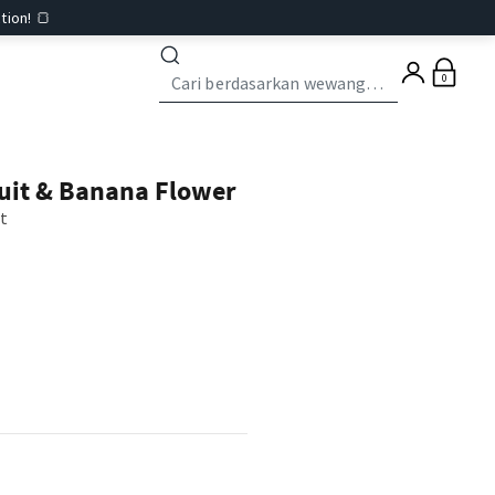
tion! 🍞
0
uit & Banana Flower
st