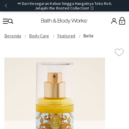
🥕 Dari Kesegaran Kebun hingga Hangatnya Toko Roti.
Jelajahi the Rooted Collection! 🍞
0
Beranda
Body Care
Featured
Belle