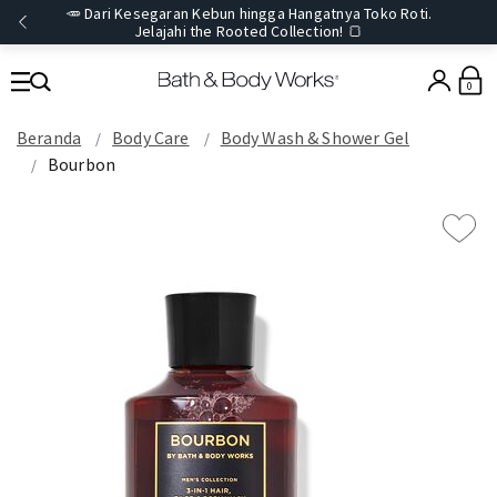
🥕 Dari Kesegaran Kebun hingga Hangatnya Toko Roti.
Jelajahi the Rooted Collection! 🍞
0
Beranda
Body Care
Body Wash & Shower Gel
Bourbon