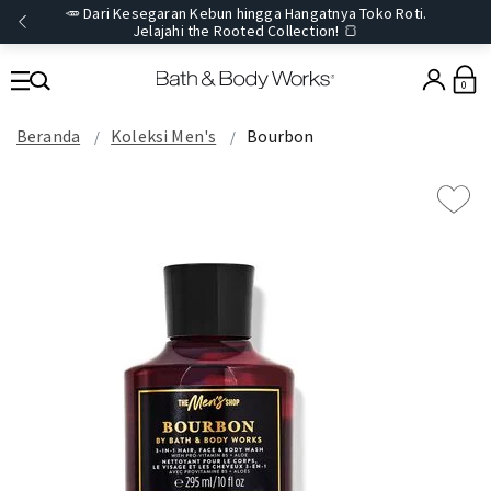
🥕 Dari Kesegaran Kebun hingga Hangatnya Toko Roti.
Jelajahi the Rooted Collection! 🍞
0
Beranda
Koleksi Men's
Bourbon