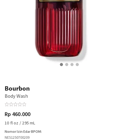
Bourbon
Body Wash
Rp 460.000
10 fl oz / 295 mL
Nomor Izin Edar BPOM:
NE51250700209