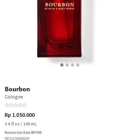
Bourbon
Cologne
Rp 1.050.000
3.4 fl oz / 100 mL
Nomor Izin Edar BPOM:
NE51250600207