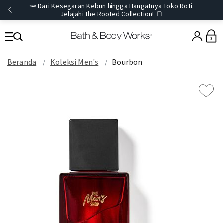
🥕 Dari Kesegaran Kebun hingga Hangatnya Toko Roti.
Jelajahi the Rooted Collection! 🍞
0
Beranda
Koleksi Men's
Bourbon