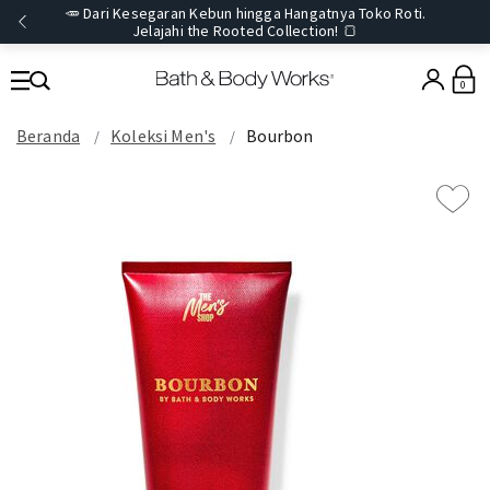
🥕 Dari Kesegaran Kebun hingga Hangatnya Toko Roti.
Jelajahi the Rooted Collection! 🍞
0
Beranda
Koleksi Men's
Bourbon