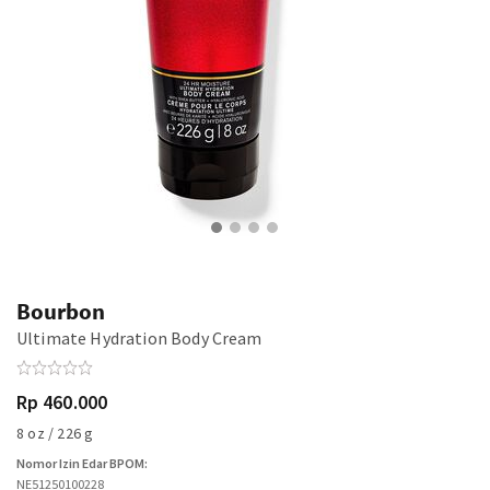
Bourbon
Ultimate Hydration Body Cream
Rp 460.000
8 oz / 226 g
Nomor Izin Edar BPOM:
NE51250100228