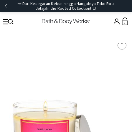
🥕 Dari Kesegaran Kebun hingga Hangatnya Toko Roti.
Jelajahi the Rooted Collection! 🍞
0