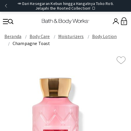
🥕 Dari Kesegaran Kebun hingga Hangatnya Toko Roti.
Jelajahi the Rooted Collection! 🍞
0
Beranda
Body Care
Moisturizers
Body Lotion
Champagne Toast