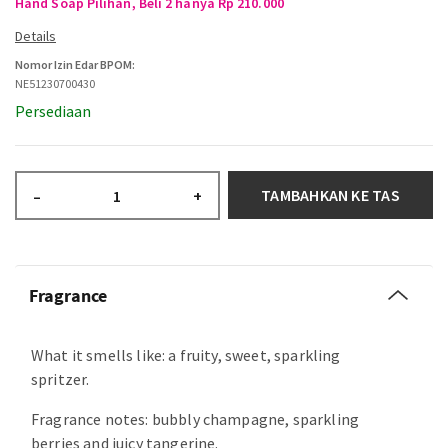
Hand Soap Pilihan, Beli 2 hanya Rp 210.000
Nomor Izin Edar BPOM:
NE51230700430
Persediaan
TAMBAHKAN KE TAS
–
+
Fragrance
What it smells like: a fruity, sweet, sparkling
spritzer.
Fragrance notes: bubbly champagne, sparkling
berries and juicy tangerine.