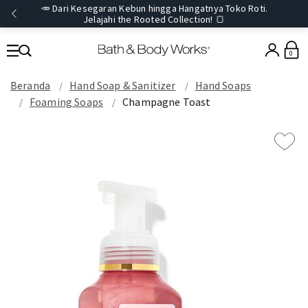
🥕 Dari Kesegaran Kebun hingga Hangatnya Toko Roti.
Jelajahi the Rooted Collection! 🍞
0
Beranda
Hand Soap & Sanitizer
Hand Soaps
Foaming Soaps
Champagne Toast