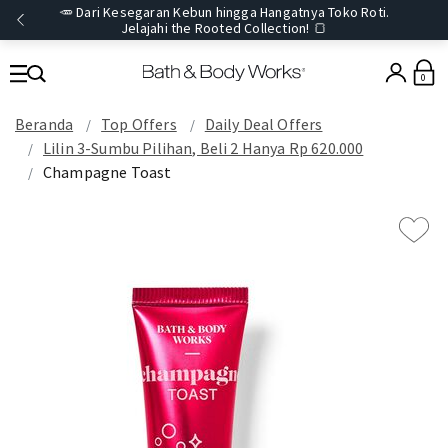
🥕 Dari Kesegaran Kebun hingga Hangatnya Toko Roti.
Jelajahi the Rooted Collection! 🍞
0
Beranda
Top Offers
Daily Deal Offers
Lilin 3-Sumbu Pilihan, Beli 2 Hanya Rp 620.000
Champagne Toast