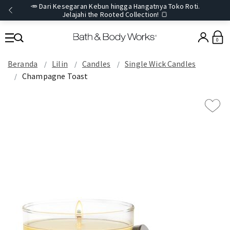
🥕 Dari Kesegaran Kebun hingga Hangatnya Toko Roti.
Jelajahi the Rooted Collection! 🍞
0
Beranda
Lilin
Candles
Single Wick Candles
Champagne Toast