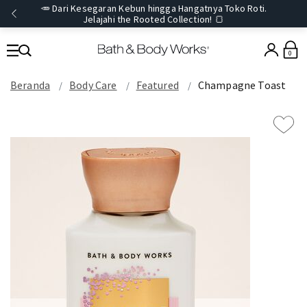
🥕 Dari Kesegaran Kebun hingga Hangatnya Toko Roti.
Jelajahi the Rooted Collection! 🍞
0
Beranda
Body Care
Featured
Champagne Toast