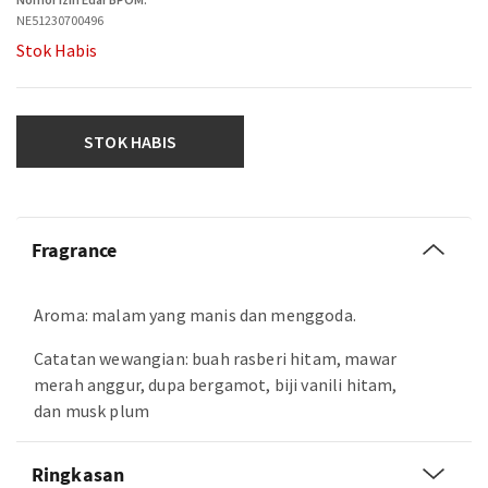
NE51230700496
Stok Habis
STOK HABIS
Fragrance
Aroma: malam yang manis dan menggoda.
Catatan wewangian: buah rasberi hitam, mawar
merah anggur, dupa bergamot, biji vanili hitam,
dan musk plum
Ringkasan