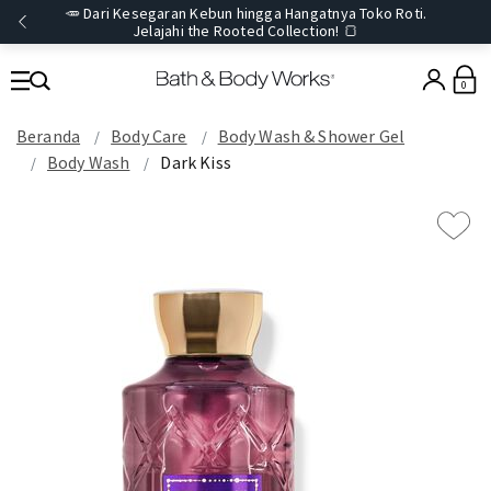
🥕 Dari Kesegaran Kebun hingga Hangatnya Toko Roti.
Jelajahi the Rooted Collection! 🍞
0
Beranda
Body Care
Body Wash & Shower Gel
Body Wash
Dark Kiss