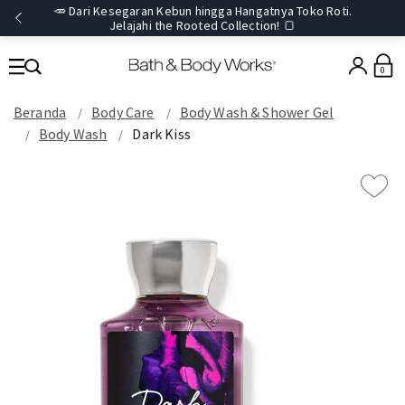
🥕 Dari Kesegaran Kebun hingga Hangatnya Toko Roti.
Jelajahi the Rooted Collection! 🍞
0
Beranda
Body Care
Body Wash & Shower Gel
Body Wash
Dark Kiss