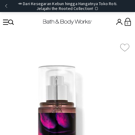
🥕 Dari Kesegaran Kebun hingga Hangatnya Toko Roti.
Jelajahi the Rooted Collection! 🍞
0