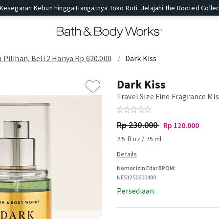
 Kesegaran Kebun hingga Hangatnya Toko Roti. Jelajahi the Rooted Collec
 Pilihan, Beli 2 Hanya Rp 620.000
Dark Kiss
Dark Kiss
Travel Size Fine Fragrance Mi
Rp 230.000
Rp 120.000
2.5 fl oz / 75 ml
Nomor Izin Edar BPOM:
NE51250600480
Persediaan