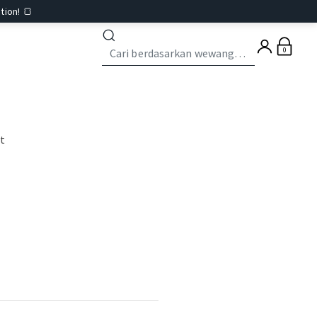
tion! 🍞
0
st