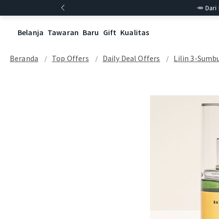
🥕 Dari
Belanja
Tawaran
Baru
Gift
Kualitas
Beranda
Top Offers
Daily Deal Offers
Lilin 3-Sumbu