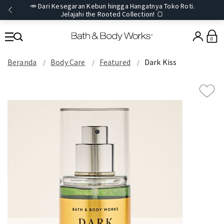
🥕 Dari Kesegaran Kebun hingga Hangatnya Toko Roti.
Jelajahi the Rooted Collection! 🍞
0
Beranda
Body Care
Featured
Dark Kiss