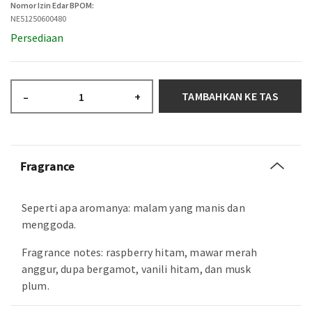
Nomor Izin Edar BPOM:
NE51250600480
Persediaan
TAMBAHKAN KE TAS
–
+
Fragrance
Seperti apa aromanya: malam yang manis dan
menggoda.
Fragrance notes: raspberry hitam, mawar merah
anggur, dupa bergamot, vanili hitam, dan musk
plum.