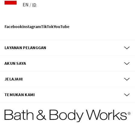
EN
/
ID
Facebook
Instagram
TikTok
YouTube
LAYANAN PELANGGAN
AKUN SAYA
JELAJAHI
TEMUKAN KAMI
©
2026
Bath & Body Works, Inc.
Semua Hak Dilindungi Undang-Undang.