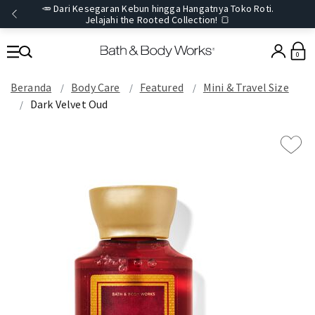
🥕 Dari Kesegaran Kebun hingga Hangatnya Toko Roti.
Jelajahi the Rooted Collection! 🍞
0
Beranda
Body Care
Featured
Mini & Travel Size
Dark Velvet Oud