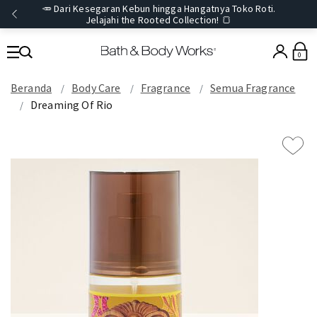
🥕 Dari Kesegaran Kebun hingga Hangatnya Toko Roti.
Jelajahi the Rooted Collection! 🍞
0
Beranda
Body Care
Fragrance
Semua Fragrance
Dreaming Of Rio